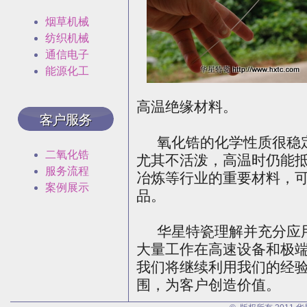
烟草机械
纺织机械
通信电子
能源化工
高温绝缘材料。
氧化锆的化学性质很稳定
二氧化锆
尤其不活泼，高温时仍能
服务流程
冶炼等行业的重要材料，
案例展示
品。
华星特瓷理解并充分应用
大量工作在高速设备和极
我们将继续利用我们的经
围，为客户创造价值。