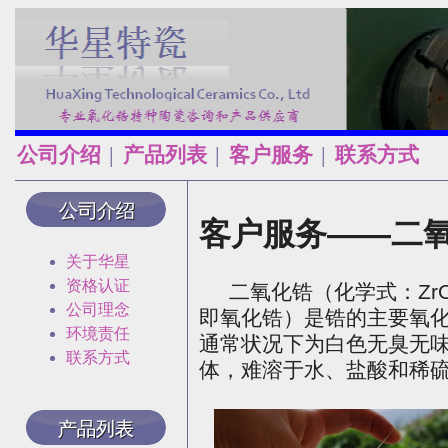
公司介绍
产品列表
客户服务
联系方式
│
│
│
客户服务——二
关于华星
资格认证
二氧化锆（化学式：ZrO
公司理念
即氧化锆）是锆的主要氧
环境责任
通常状况下为白色无臭无
联系方式
体，难溶于水、盐酸和稀